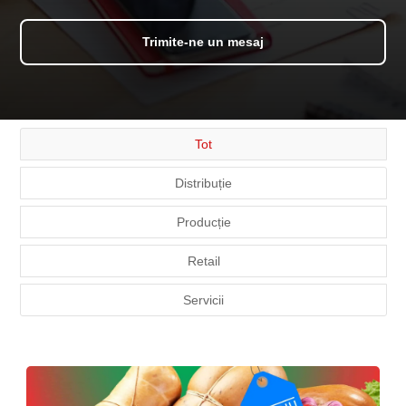
Trimite-ne un mesaj
Tot
Distribuție
Producție
Retail
Servicii