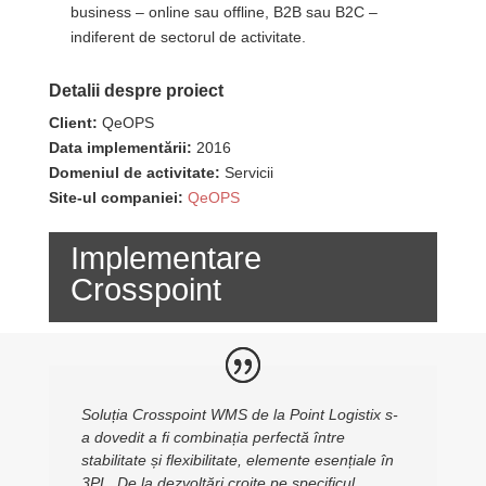
business – online sau offline, B2B sau B2C –
indiferent de sectorul de activitate.
Detalii despre proiect
Client:
QeOPS
Data implementării:
2016
Domeniul de activitate:
Servicii
Site-ul companiei:
QeOPS
Implementare
Crosspoint
Soluția Crosspoint WMS de la Point Logistix s-
a dovedit a fi combinația perfectă între
stabilitate și flexibilitate, elemente esențiale în
3PL. De la dezvoltări croite pe specificul