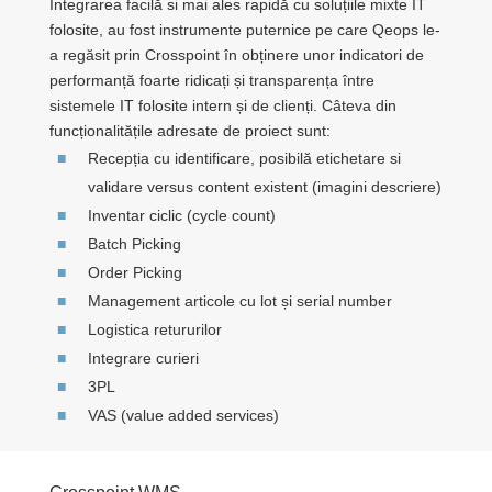
Integrarea facilă si mai ales rapidă cu soluțiile mixte IT
folosite, au fost instrumente puternice pe care Qeops le-
a regăsit prin Crosspoint în obținere unor indicatori de
performanță foarte ridicați și transparența între
sistemele IT folosite intern și de clienți. Câteva din
funcționalitățile adresate de proiect sunt:
Recepția cu identificare, posibilă etichetare si
validare versus content existent (imagini descriere)
Inventar ciclic (cycle count)
Batch Picking
Order Picking
Management articole cu lot și serial number
Logistica retururilor
Integrare curieri
3PL
VAS (value added services)