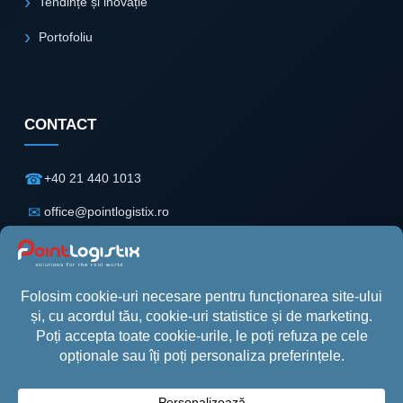
Tendințe și inovație
Portofoliu
CONTACT
☎
+40 21 440 1013
✉
office@pointlogistix.ro
⌖
Floreasca Park
Clădire B, Etaj 2
Șos. Pipera nr. 43
Sector 2, București
© Point Logistix 2026. Toate drepturile rezervate.