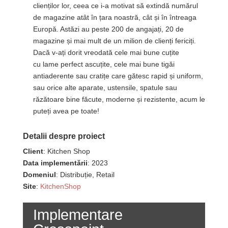
clienților lor, ceea ce i-a motivat să extindă numărul
de magazine atât în țara noastră, cât și în întreaga
Europă. Astăzi au peste 200 de angajați, 20 de
magazine și mai mult de un milion de clienți fericiți.
Dacă v-ați dorit vreodată cele mai bune cuțite
cu lame perfect ascuțite, cele mai bune tigăi
antiaderente sau cratițe care gătesc rapid și uniform,
sau orice alte aparate, ustensile, spatule sau
răzătoare bine făcute, moderne și rezistente, acum le
puteți avea pe toate!
Detalii despre proiect
Client
: Kitchen Shop
Data implementării
: 2023
Domeniul
: Distribuție, Retail
Site
:
KitchenShop
Implementare