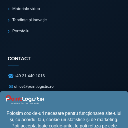
Materiale video
Tendințe și inovație
Portofoliu
CONTACT
☎
+40 21 440 1013
✉
office@pointlogistix.ro
⌖
Floreasca Park
Clădire B, Etaj 2
Șos. Pipera nr. 43
Sector 2, București