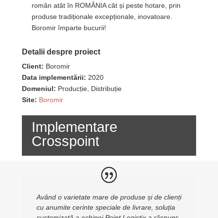
român atât în ROMÂNIA cât și peste hotare, prin
produse tradiționale excepționale, inovatoare.
Boromir împarte bucurii!
Detalii despre proiect
Client:
Boromir
Data implementării:
2020
Domeniul:
Producție, Distribuție
Site:
Boromir
Implementare
Crosspoint
Având o varietate mare de produse și de clienți
cu anumite cerinte speciale de livrare, soluția
customizată a echipei Point Logistix a răspuns