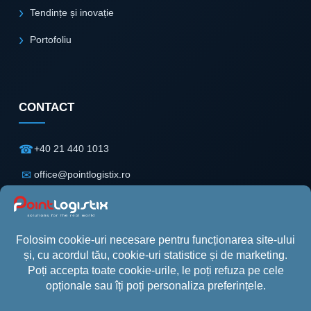
Tendințe și inovație
Portofoliu
CONTACT
☎
+40 21 440 1013
✉
office@pointlogistix.ro
⌖
Floreasca Park
Clădire B, Etaj 2
Șos. Pipera nr. 43
Sector 2, București
© Point Logistix 2026. Toate drepturile rezervate.